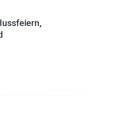
lussfeiern,
d