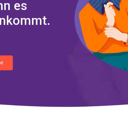
nn es
 ankommt.
ac